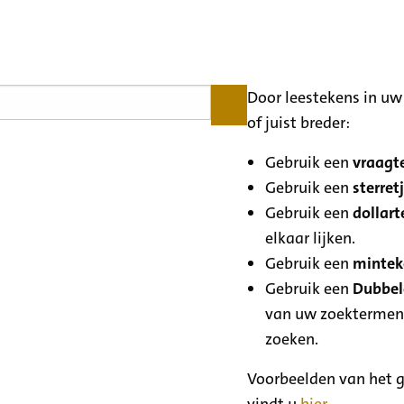
Door leestekens in uw 
of juist breder:
Gebruik een
vraagte
Gebruik een
sterretj
Gebruik een
dollart
elkaar lijken.
Gebruik een
minteke
Gebruik een
Dubbele
van uw zoektermen
zoeken.
Voorbeelden van het g
vindt u
hier
.