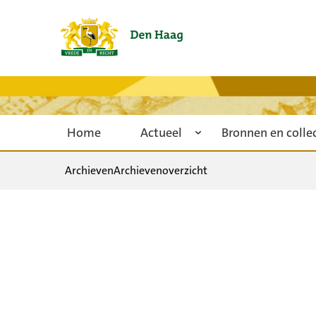
Home
Actueel
Bronnen en colle
Archieven
Archievenoverzicht