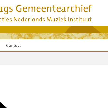
ags Gemeentearchief
cties Nederlands Muziek Instituut
Contact