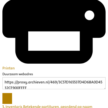
Printen
Duurzaam webadres
1.
Inventaris Betekende partituren, geordend op naam