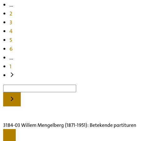
...
2
3
4
5
6
...
1
3184-03 Willem Mengelberg (1871-1951): Betekende partituren