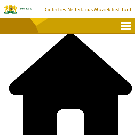
Collecties Nederlands Muziek Instituut
Home
Actueel
Bronnen en collecties
Dienstverlening
Bezoek
Over
Contact