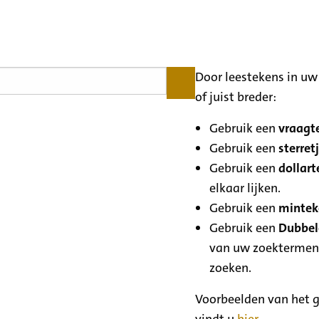
Door leestekens in uw 
of juist breder:
Gebruik een
vraagte
Gebruik een
sterretj
Gebruik een
dollart
elkaar lijken.
Gebruik een
minteke
Gebruik een
Dubbele
van uw zoektermen
zoeken.
Voorbeelden van het g
vindt u
hier
.