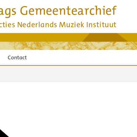
ags Gemeentearchief
cties Nederlands Muziek Instituut
Contact