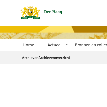
Home
Actueel
Bronnen en colle
Archieven
Archievenoverzicht