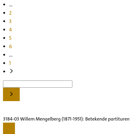
...
2
3
4
5
6
...
1
3184-03 Willem Mengelberg (1871-1951): Betekende partituren