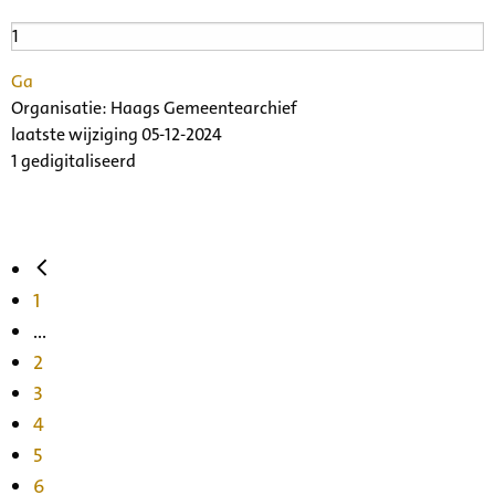
Ga
Organisatie:
Haags Gemeentearchief
laatste wijziging 05-12-2024
1 gedigitaliseerd
1
...
2
3
4
5
6