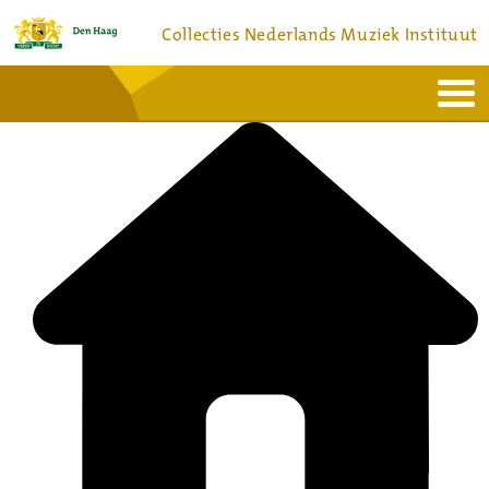
Collecties Nederlands Muziek Instituut
Home
Actueel
Bronnen en collecties
Dienstverlening
Bezoek
Over
Contact