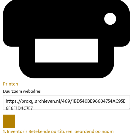
Printen
Duurzaam webadres
1.
Inventaris Betekende partituren, geordend op naam