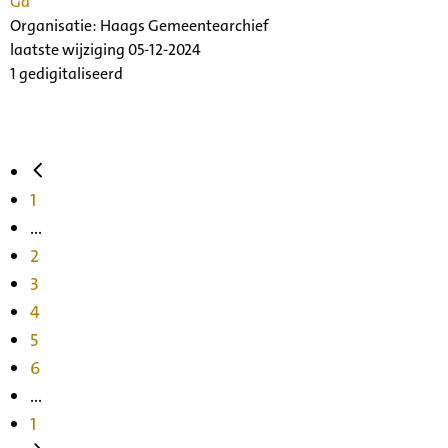
Ga
Organisatie:
Haags Gemeentearchief
laatste wijziging 05-12-2024
1 gedigitaliseerd
1
...
2
3
4
5
6
...
1