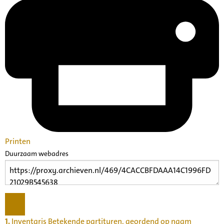
Printen
Duurzaam webadres
1.
Inventaris Betekende partituren, geordend op naam