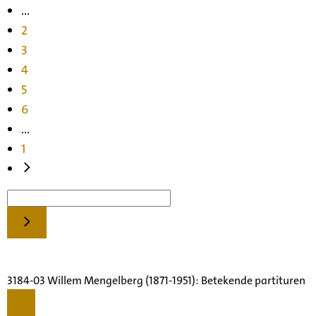
...
2
3
4
5
6
...
1
3184-03 Willem Mengelberg (1871-1951): Betekende partituren