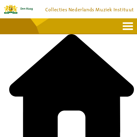
Collecties Nederlands Muziek Instituut
Home
Actueel
Bronnen en collecties
Dienstverlening
Bezoek
Over
Contact