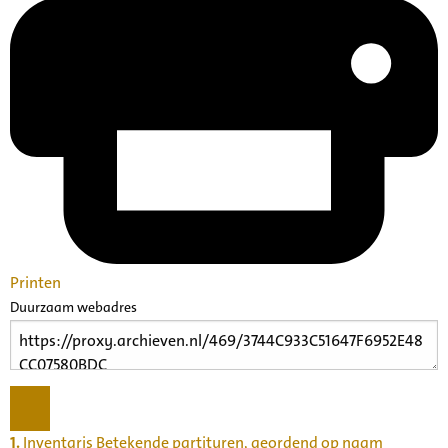
Printen
Duurzaam webadres
1.
Inventaris Betekende partituren, geordend op naam