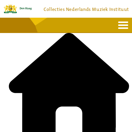
Collecties Nederlands Muziek Instituut
Home
Actueel
Bronnen en collecties
Dienstverlening
Bezoek
Over
Contact