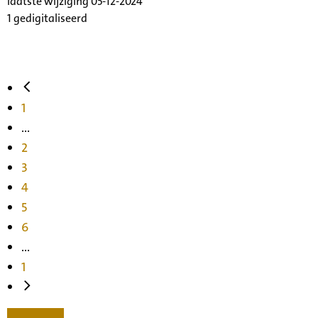
laatste wijziging 05-12-2024
1 gedigitaliseerd
1
...
2
3
4
5
6
...
1