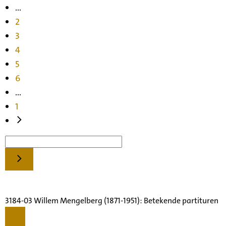
...
2
3
4
5
6
...
1
3184-03 Willem Mengelberg (1871-1951): Betekende partituren