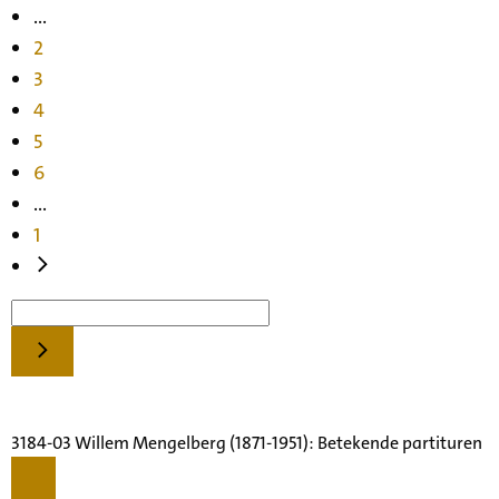
...
2
3
4
5
6
...
1
3184-03 Willem Mengelberg (1871-1951): Betekende partituren