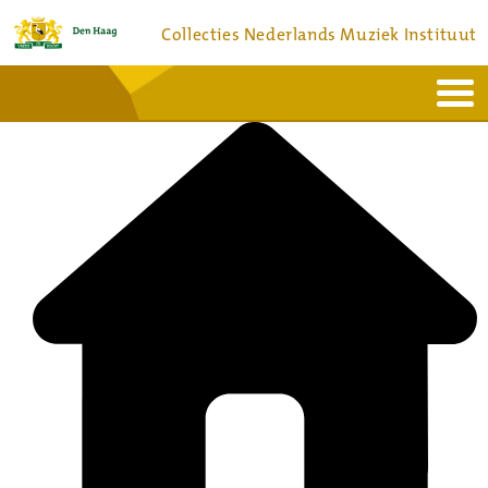
Collecties Nederlands Muziek Instituut
Home
Actueel
Bronnen en collecties
Dienstverlening
Bezoek
Over
Contact