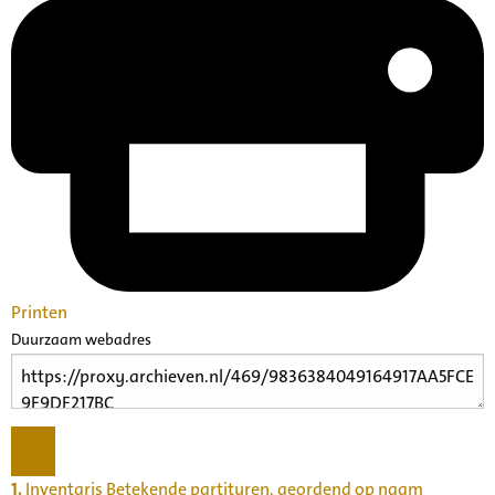
Printen
Duurzaam webadres
1.
Inventaris Betekende partituren, geordend op naam