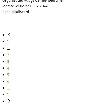
Organisatie:
Haags Gemeentearchief
laatste wijziging 05-12-2024
1 gedigitaliseerd
1
...
2
3
4
5
6
...
1