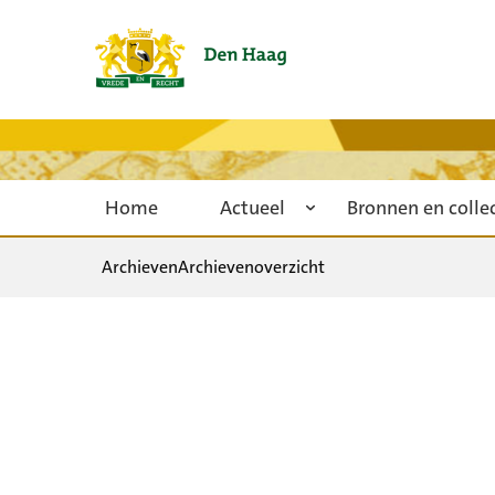
Home
Actueel
Bronnen en colle
Archieven
Archievenoverzicht