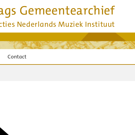
ags Gemeentearchief
cties Nederlands Muziek Instituut
Contact