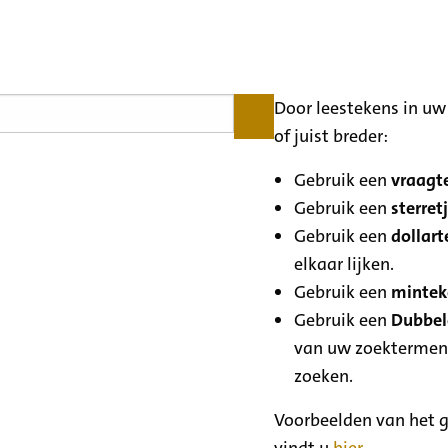
Door leestekens in uw 
of juist breder:
Gebruik een
vraagte
Gebruik een
sterretj
Gebruik een
dollart
elkaar lijken.
Gebruik een
minteke
Gebruik een
Dubbele
van uw zoektermen
zoeken.
Voorbeelden van het g
vindt u
hier
.