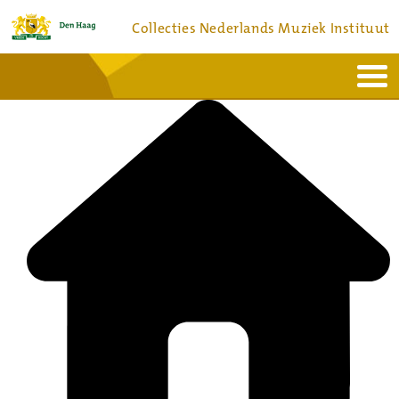
Collecties Nederlands Muziek Instituut
Home
Actueel
Bronnen en collecties
Dienstverlening
Bezoek
Over
Contact