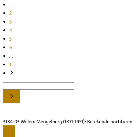
...
2
3
4
5
6
...
1
3184-03 Willem Mengelberg (1871-1951): Betekende partituren