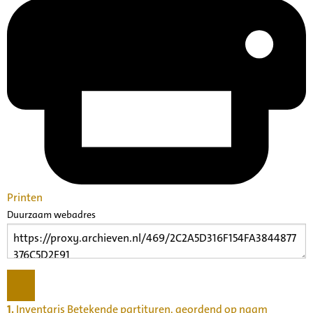
Printen
Duurzaam webadres
1.
Inventaris Betekende partituren, geordend op naam