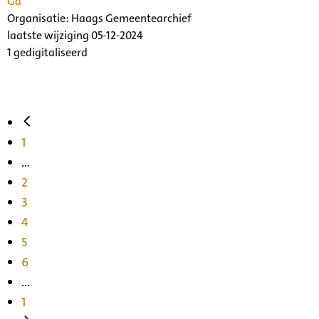
Ga
Organisatie:
Haags Gemeentearchief
laatste wijziging 05-12-2024
1 gedigitaliseerd
1
...
2
3
4
5
6
...
1