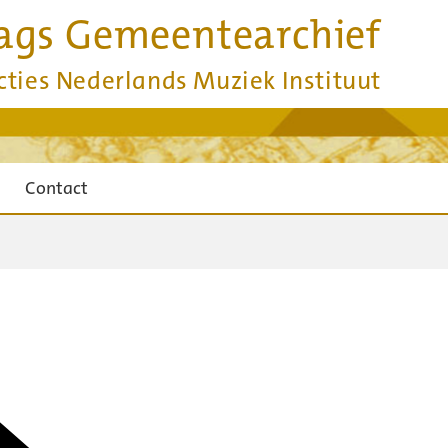
ags Gemeentearchief
cties Nederlands Muziek Instituut
Contact