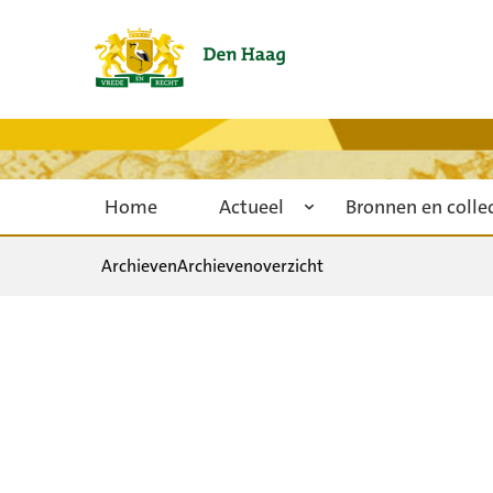
Home
Actueel
Bronnen en colle
Archieven
Archievenoverzicht