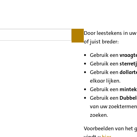
Door leestekens in uw 
of juist breder:
Gebruik een
vraagte
Gebruik een
sterretj
Gebruik een
dollart
elkaar lijken.
Gebruik een
minteke
Gebruik een
Dubbele
van uw zoektermen
zoeken.
Voorbeelden van het g
vindt u
hier
.