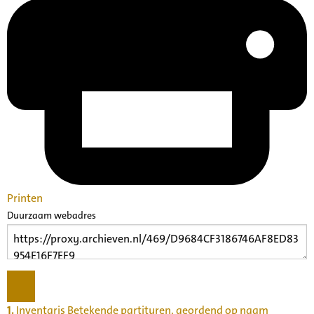
Printen
Duurzaam webadres
1.
Inventaris Betekende partituren, geordend op naam