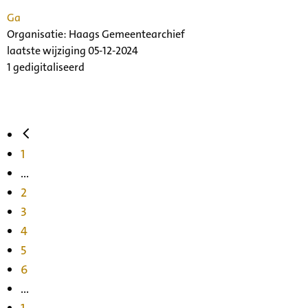
Ga
Organisatie:
Haags Gemeentearchief
laatste wijziging 05-12-2024
1 gedigitaliseerd
1
...
2
3
4
5
6
...
1