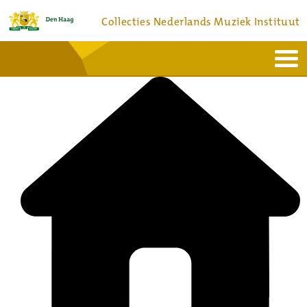
Collecties Nederlands Muziek Instituut
Home
Actueel
Bronnen en collecties
Dienstverlening
Bezoek
Over
Contact