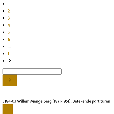
...
2
3
4
5
6
...
1
3184-03 Willem Mengelberg (1871-1951): Betekende partituren