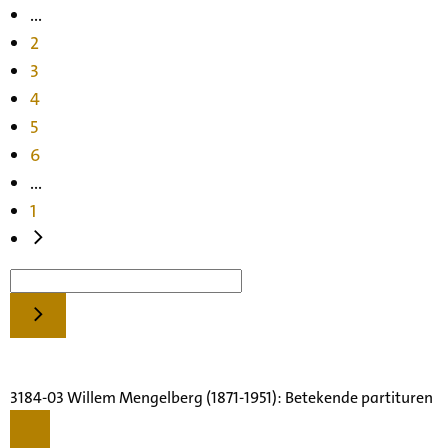
...
2
3
4
5
6
...
1
3184-03 Willem Mengelberg (1871-1951): Betekende partituren