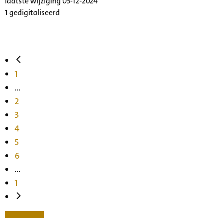
laatste wijziging 05-12-2024
1 gedigitaliseerd
1
...
2
3
4
5
6
...
1