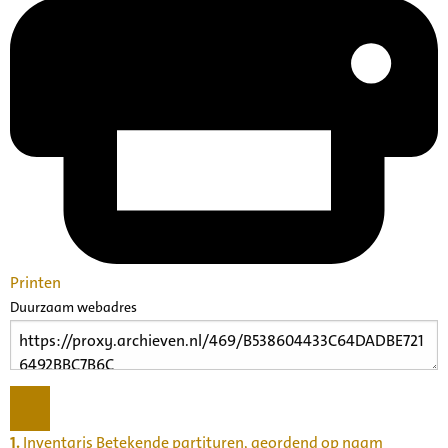
Printen
Duurzaam webadres
1.
Inventaris Betekende partituren, geordend op naam