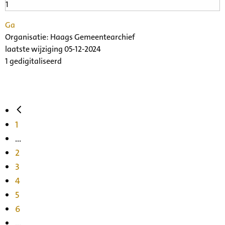
Ga
Organisatie:
Haags Gemeentearchief
laatste wijziging 05-12-2024
1 gedigitaliseerd
1
...
2
3
4
5
6
...