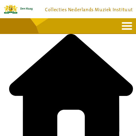
Collecties Nederlands Muziek Instituut
Home
Actueel
Bronnen en collecties
Dienstverlening
Bezoek
Over
Contact