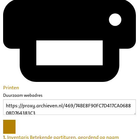
Printen
Duurzaam webadres
1.
Inventaris Betekende partituren, geordend op naam