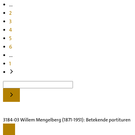
...
2
3
4
5
6
...
1
3184-03 Willem Mengelberg (1871-1951): Betekende partituren