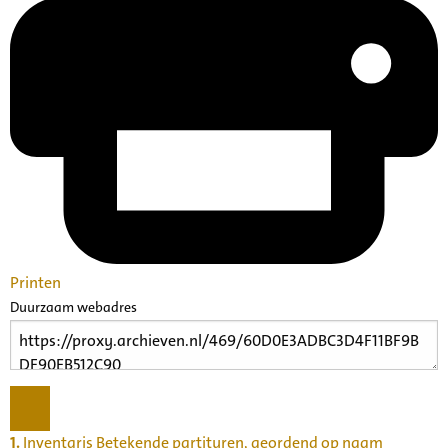
Printen
Duurzaam webadres
1.
Inventaris Betekende partituren, geordend op naam