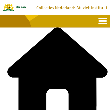
Collecties Nederlands Muziek Instituut
Home
Actueel
Bronnen en collecties
Dienstverlening
Bezoek
Over
Contact