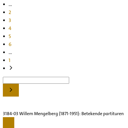
...
2
3
4
5
6
...
1
3184-03 Willem Mengelberg (1871-1951): Betekende partituren