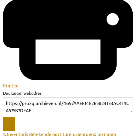
Printen
Duurzaam webadres
1.
Inventaris Betekende partituren, geordend op naam