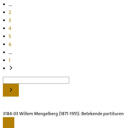
...
2
3
4
5
6
...
1
3184-03 Willem Mengelberg (1871-1951): Betekende partituren