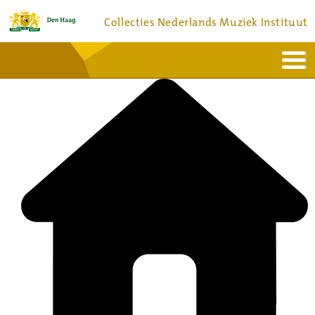
Collecties Nederlands Muziek Instituut
Home
Actueel
Bronnen en collecties
Dienstverlening
Bezoek
Over
Contact