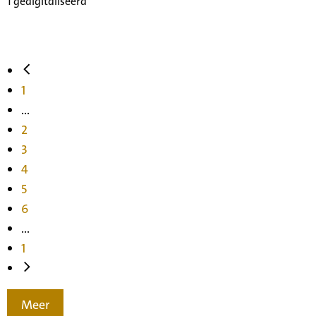
1 gedigitaliseerd
1
...
2
3
4
5
6
...
1
Meer