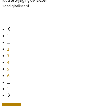
laatste wijziging 05-12-2024
1 gedigitaliseerd
1
...
2
3
4
5
6
...
1