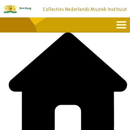
Collecties Nederlands Muziek Instituut
Home
Actueel
Bronnen en collecties
Dienstverlening
Bezoek
Over
Contact