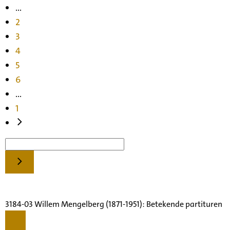
...
2
3
4
5
6
...
1
3184-03 Willem Mengelberg (1871-1951): Betekende partituren