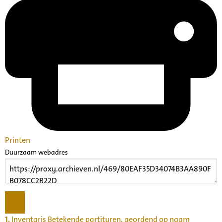
Printen
Duurzaam webadres
1.
Inventaris Betekende partituren, geordend op naam