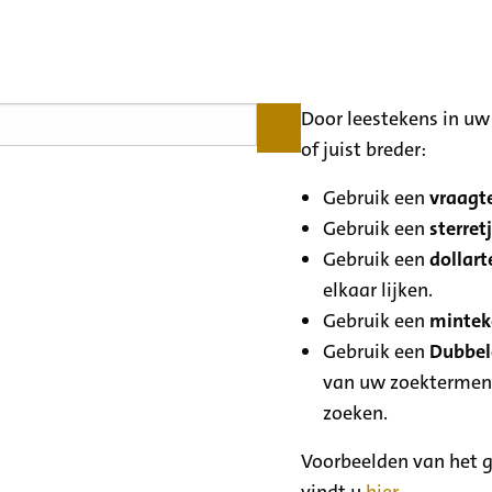
Door leestekens in uw 
of juist breder:
Gebruik een
vraagte
Gebruik een
sterretj
Gebruik een
dollart
elkaar lijken.
Gebruik een
minteke
Gebruik een
Dubbele
van uw zoektermen
zoeken.
Voorbeelden van het g
vindt u
hier
.