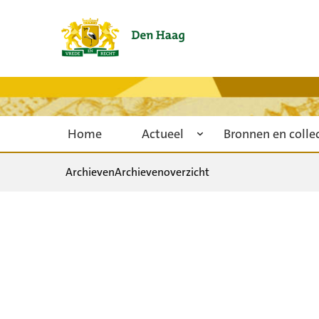
Home
Actueel
Bronnen en colle
Archieven
Archievenoverzicht