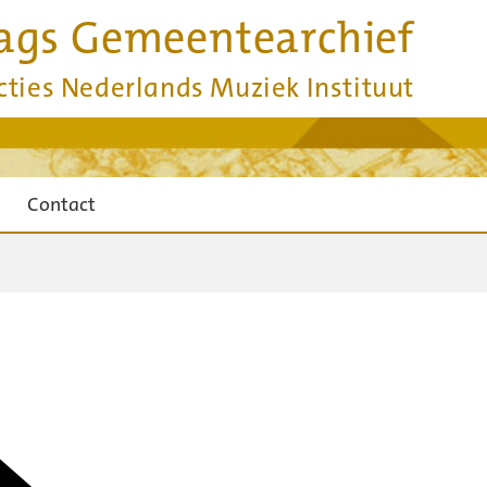
ags Gemeentearchief
cties Nederlands Muziek Instituut
Contact