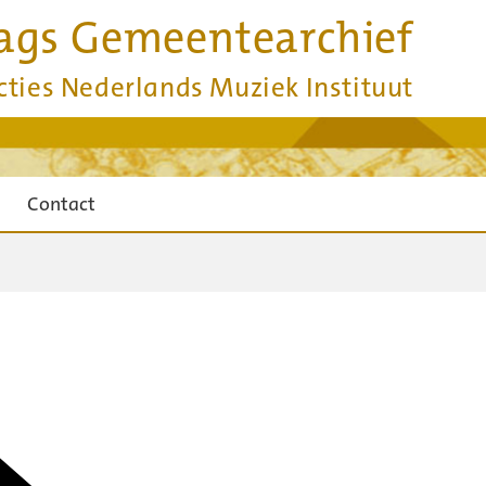
ags Gemeentearchief
cties Nederlands Muziek Instituut
Contact