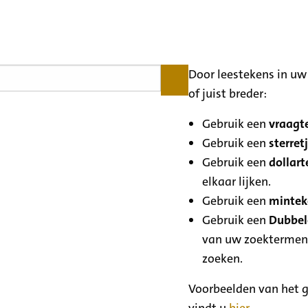
Door leestekens in uw 
of juist breder:
Gebruik een
vraagte
Gebruik een
sterretj
Gebruik een
dollart
elkaar lijken.
Gebruik een
minteke
Gebruik een
Dubbele
van uw zoektermen
zoeken.
Voorbeelden van het g
vindt u
hier
.