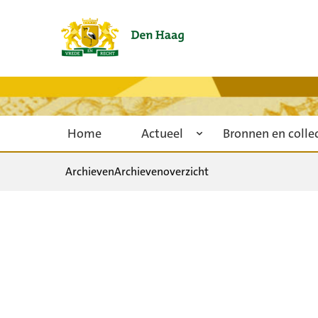
Home
Actueel
Bronnen en colle
Archieven
Archievenoverzicht