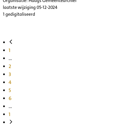
Organisatie:
Haags Gemeentearchief
laatste wijziging 05-12-2024
1 gedigitaliseerd
1
...
2
3
4
5
6
...
1