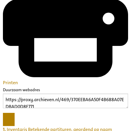
Printen
Duurzaam webadres
1.
Inventaris Betekende partituren, geordend op naam