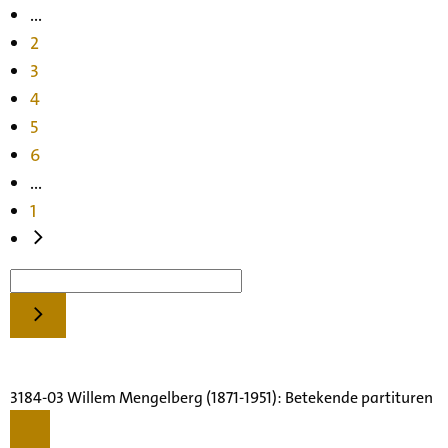
...
2
3
4
5
6
...
1
3184-03 Willem Mengelberg (1871-1951): Betekende partituren