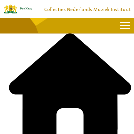
Collecties Nederlands Muziek Instituut
Home
Actueel
Bronnen en collecties
Dienstverlening
Bezoek
Over
Contact