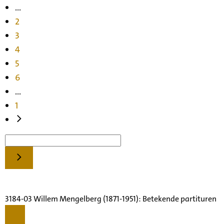
...
2
3
4
5
6
...
1
3184-03 Willem Mengelberg (1871-1951): Betekende partituren