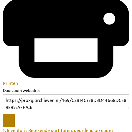
Printen
Duurzaam webadres
1.
Inventaris Betekende partituren, geordend op naam