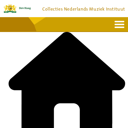
Collecties Nederlands Muziek Instituut
Home
Actueel
Bronnen en collecties
Dienstverlening
Bezoek
Over
Contact