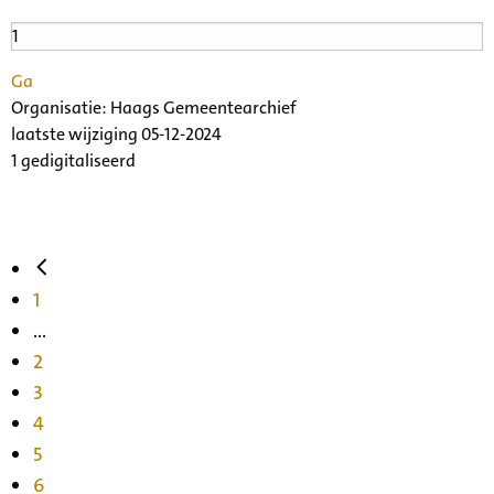
Ga
Organisatie:
Haags Gemeentearchief
laatste wijziging 05-12-2024
1 gedigitaliseerd
1
...
2
3
4
5
6