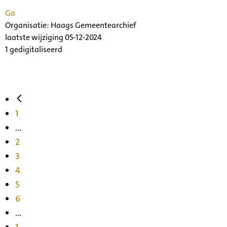
Ga
Organisatie:
Haags Gemeentearchief
laatste wijziging 05-12-2024
1 gedigitaliseerd
1
...
2
3
4
5
6
...
1