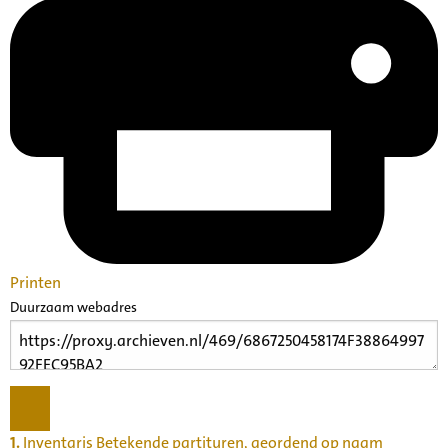
Printen
Duurzaam webadres
1.
Inventaris Betekende partituren, geordend op naam