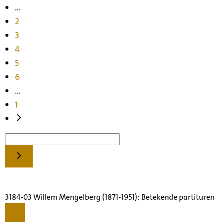
...
2
3
4
5
6
...
1
3184-03 Willem Mengelberg (1871-1951): Betekende partituren