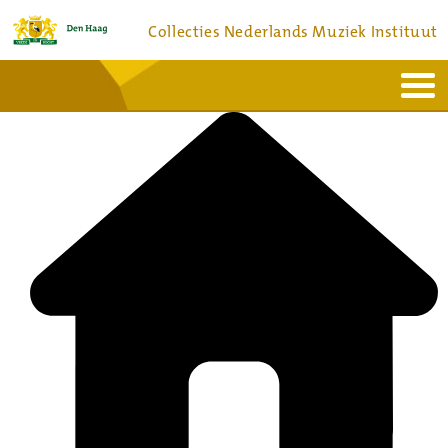
Collecties Nederlands Muziek Instituut
Home
Actueel
Bronnen en collecties
Dienstverlening
Bezoek
Over
Contact