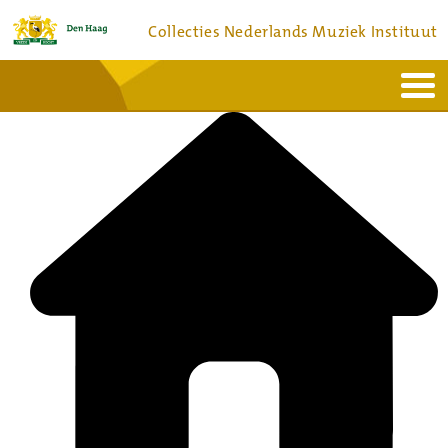
Collecties Nederlands Muziek Instituut
Home
Actueel
Bronnen en collecties
Dienstverlening
Bezoek
Over
Contact