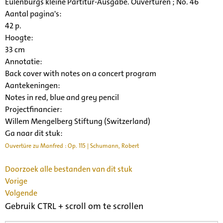
Eulenburgs kleine Partitur-Ausgabe. Ouverturen ; No. 46
Aantal pagina's:
42 p.
Hoogte:
33 cm
Annotatie:
Back cover with notes on a concert program
Aantekeningen:
Notes in red, blue and grey pencil
Projectfinancier:
Willem Mengelberg Stiftung (Switzerland)
Ga naar dit stuk:
Ouvertüre zu Manfred : Op. 115 | Schumann, Robert
Doorzoek alle bestanden van dit stuk
Vorige
Volgende
Gebruik CTRL + scroll om te scrollen