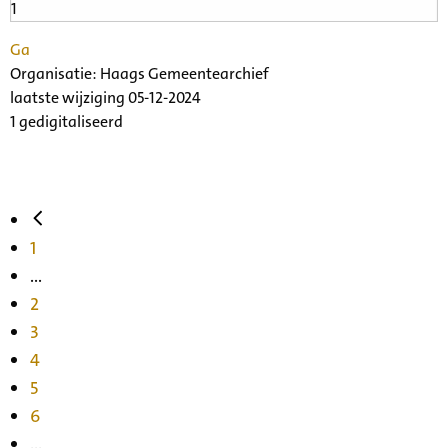
Ga
Organisatie:
Haags Gemeentearchief
laatste wijziging 05-12-2024
1 gedigitaliseerd
1
...
2
3
4
5
6
...