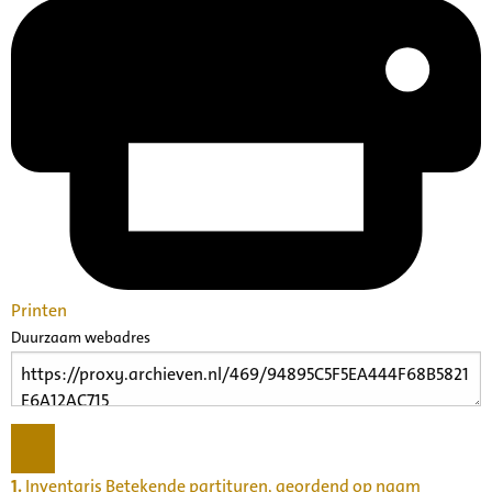
Printen
Duurzaam webadres
1.
Inventaris Betekende partituren, geordend op naam