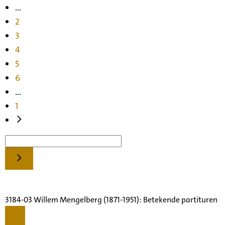
...
2
3
4
5
6
...
1
3184-03 Willem Mengelberg (1871-1951): Betekende partituren