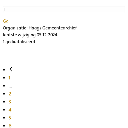
Ga
Organisatie:
Haags Gemeentearchief
laatste wijziging 05-12-2024
1 gedigitaliseerd
1
...
2
3
4
5
6