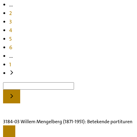
...
2
3
4
5
6
...
1
3184-03 Willem Mengelberg (1871-1951): Betekende partituren