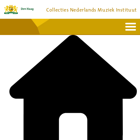
Collecties Nederlands Muziek Instituut
Home
Actueel
Bronnen en collecties
Dienstverlening
Bezoek
Over
Contact