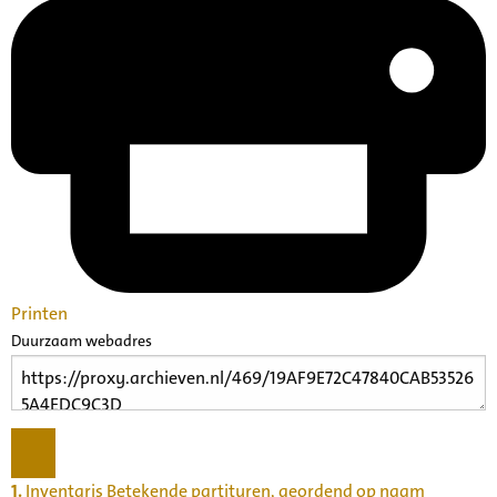
Printen
Duurzaam webadres
1.
Inventaris Betekende partituren, geordend op naam