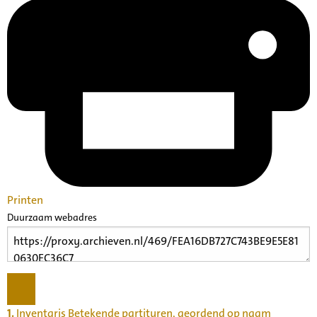
Printen
Duurzaam webadres
1.
Inventaris Betekende partituren, geordend op naam