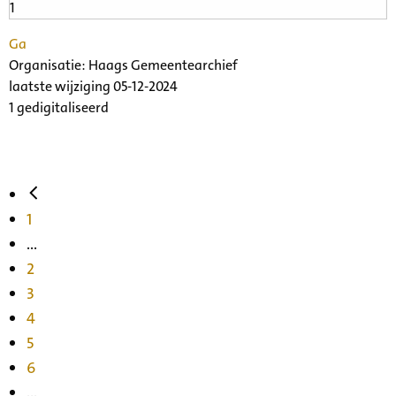
Ga
Organisatie:
Haags Gemeentearchief
laatste wijziging 05-12-2024
1 gedigitaliseerd
1
...
2
3
4
5
6
...