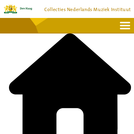
Collecties Nederlands Muziek Instituut
Home
Actueel
Bronnen en collecties
Dienstverlening
Bezoek
Over
Contact