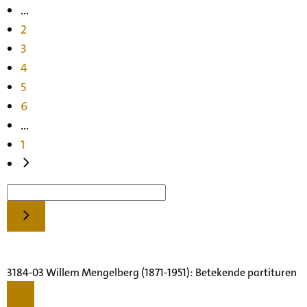
...
2
3
4
5
6
...
1
3184-03 Willem Mengelberg (1871-1951): Betekende partituren