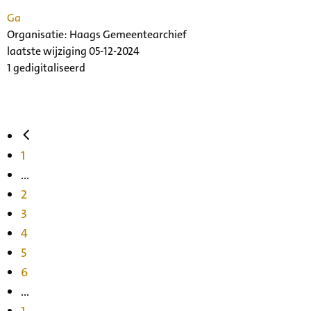
Ga
Organisatie:
Haags Gemeentearchief
laatste wijziging 05-12-2024
1 gedigitaliseerd
1
...
2
3
4
5
6
...
1