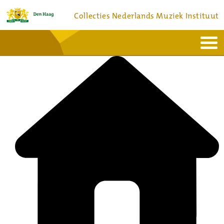
Collecties Nederlands Muziek Instituut
Home
Actueel
Bronnen en collecties
Dienstverlening
Bezoek
Over
Contact