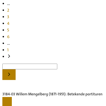
...
2
3
4
5
6
...
1
3184-03 Willem Mengelberg (1871-1951): Betekende partituren