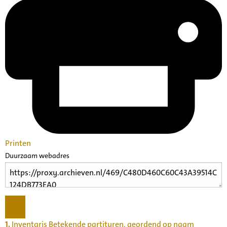
Printen
Duurzaam webadres
1.
Inventaris Betekende partituren, geordend op naam