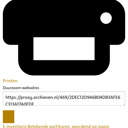
Printen
Duurzaam webadres
1.
Inventaris Betekende partituren, geordend op naam