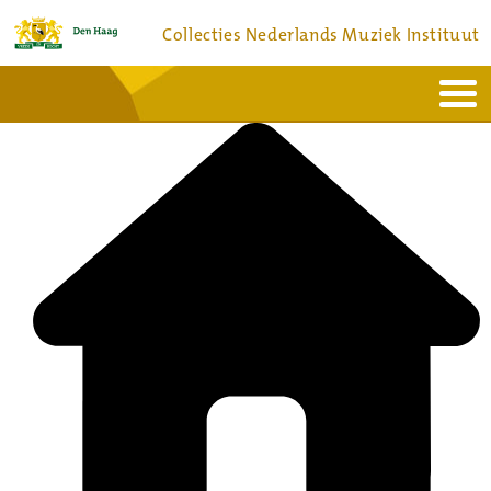
Collecties Nederlands Muziek Instituut
Home
Actueel
Bronnen en collecties
Dienstverlening
Bezoek
Over
Contact