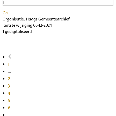
Ga
Organisatie:
Haags Gemeentearchief
laatste wijziging 05-12-2024
1 gedigitaliseerd
1
...
2
3
4
5
6
...