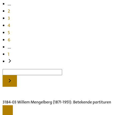
...
2
3
4
5
6
...
1
3184-03 Willem Mengelberg (1871-1951): Betekende partituren