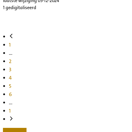
laatste wijziging 05-12-2024
1 gedigitaliseerd
1
...
2
3
4
5
6
...
1