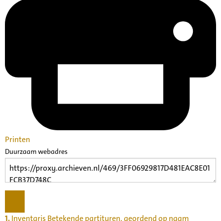
Printen
Duurzaam webadres
1.
Inventaris Betekende partituren, geordend op naam