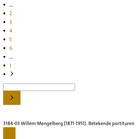
...
2
3
4
5
6
...
1
3184-03 Willem Mengelberg (1871-1951): Betekende partituren