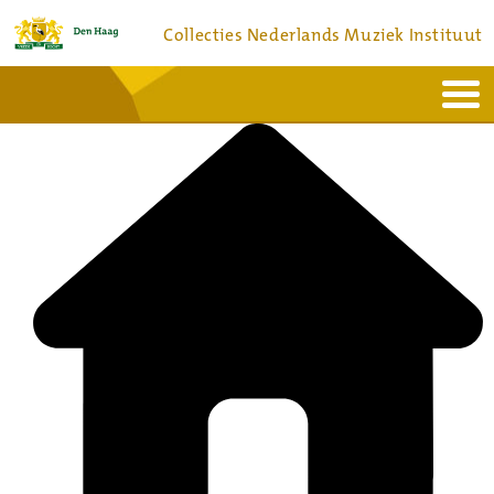
Collecties Nederlands Muziek Instituut
Home
Actueel
Bronnen en collecties
Dienstverlening
Bezoek
Over
Contact