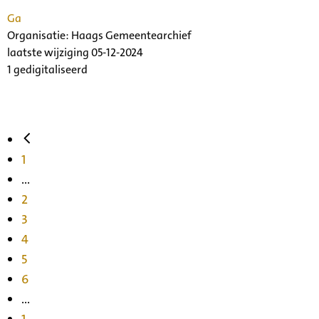
Ga
Organisatie:
Haags Gemeentearchief
laatste wijziging 05-12-2024
1 gedigitaliseerd
1
...
2
3
4
5
6
...
1