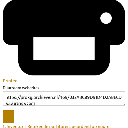
Printen
Duurzaam webadres
1.
Inventaris Betekende partituren, geordend op naam