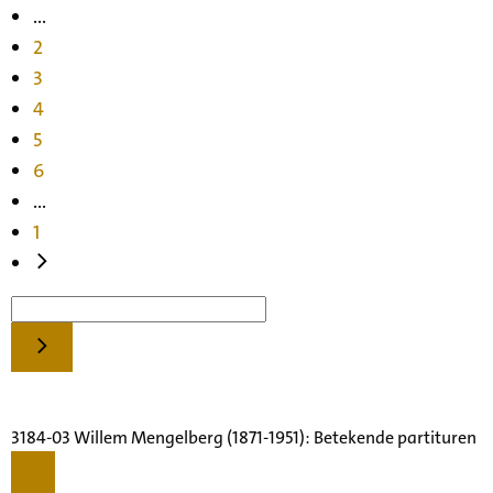
...
2
3
4
5
6
...
1
3184-03 Willem Mengelberg (1871-1951): Betekende partituren