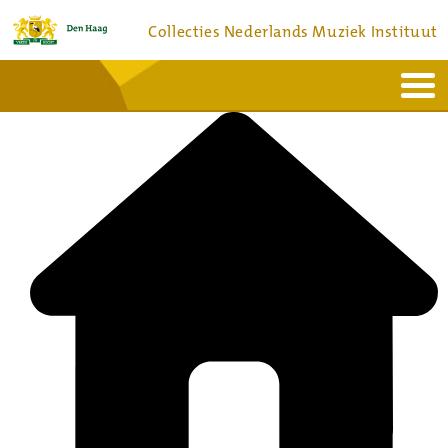
Collecties Nederlands Muziek Instituut
Home
Actueel
Bronnen en collecties
Dienstverlening
Bezoek
Over
Contact