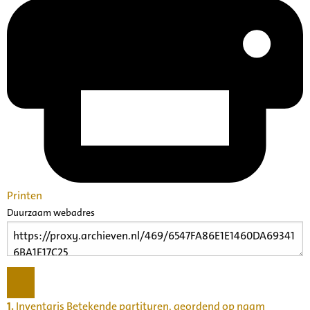
Printen
Duurzaam webadres
1.
Inventaris Betekende partituren, geordend op naam