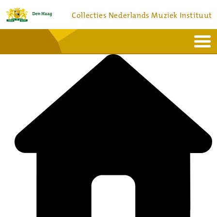
Collecties Nederlands Muziek Instituut
Home
Actueel
Bronnen en collecties
Dienstverlening
Bezoek
Over
Contact