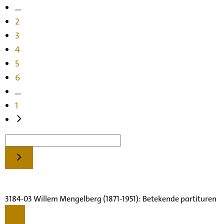
...
2
3
4
5
6
...
1
3184-03 Willem Mengelberg (1871-1951): Betekende partituren