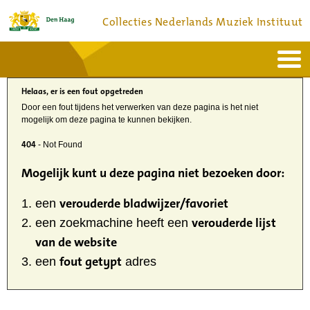
Collecties Nederlands Muziek Instituut
Home
Actueel
Helaas, er is een fout opgetreden
Bronnen en collecties
Dienstverlening
Door een fout tijdens het verwerken van deze pagina is het niet
Bezoek
mogelijk om deze pagina te kunnen bekijken.
Over
Contact
404
- Not Found
Mogelijk kunt u deze pagina niet bezoeken door:
verouderde bladwijzer/favoriet
een
verouderde lijst
een zoekmachine heeft een
van de website
fout getypt
een
adres