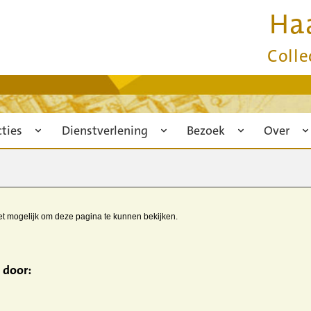
Ha
Colle
cties
Dienstverlening
Bezoek
Over
iet mogelijk om deze pagina te kunnen bekijken.
 door: