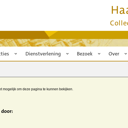
Ha
Colle
cties
Dienstverlening
Bezoek
Over
iet mogelijk om deze pagina te kunnen bekijken.
 door: