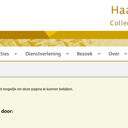
Ha
Colle
cties
Dienstverlening
Bezoek
Over
iet mogelijk om deze pagina te kunnen bekijken.
 door: