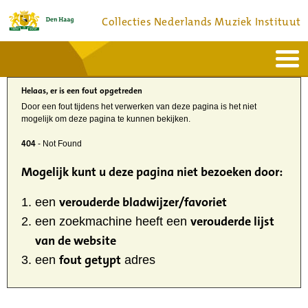
Collecties Nederlands Muziek Instituut
Home
Actueel
Helaas, er is een fout opgetreden
Bronnen en collecties
Dienstverlening
Door een fout tijdens het verwerken van deze pagina is het niet
Bezoek
mogelijk om deze pagina te kunnen bekijken.
Over
Contact
404
- Not Found
Mogelijk kunt u deze pagina niet bezoeken door:
verouderde bladwijzer/favoriet
een
verouderde lijst
een zoekmachine heeft een
van de website
fout getypt
een
adres