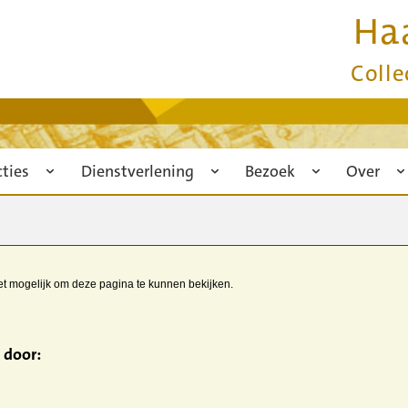
Ha
Colle
cties
Dienstverlening
Bezoek
Over
iet mogelijk om deze pagina te kunnen bekijken.
 door: