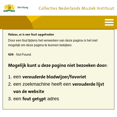
Collecties Nederlands Muziek Instituut
Home
Actueel
Helaas, er is een fout opgetreden
Bronnen en collecties
Dienstverlening
Door een fout tijdens het verwerken van deze pagina is het niet
Bezoek
mogelijk om deze pagina te kunnen bekijken.
Over
Contact
404
- Not Found
Mogelijk kunt u deze pagina niet bezoeken door:
verouderde bladwijzer/favoriet
een
verouderde lijst
een zoekmachine heeft een
van de website
fout getypt
een
adres