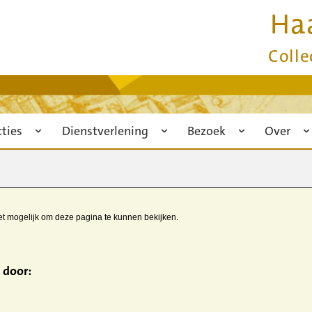
Ha
Colle
cties
Dienstverlening
Bezoek
Over
iet mogelijk om deze pagina te kunnen bekijken.
 door: