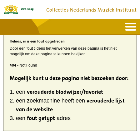
Collecties Nederlands Muziek Instituut
Home
Actueel
Helaas, er is een fout opgetreden
Bronnen en collecties
Dienstverlening
Door een fout tijdens het verwerken van deze pagina is het niet
Bezoek
mogelijk om deze pagina te kunnen bekijken.
Over
Contact
404
- Not Found
Mogelijk kunt u deze pagina niet bezoeken door:
verouderde bladwijzer/favoriet
een
verouderde lijst
een zoekmachine heeft een
van de website
fout getypt
een
adres