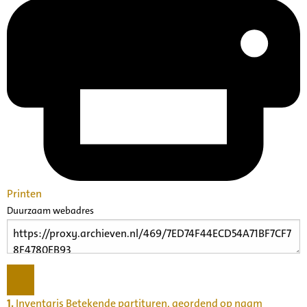
Printen
Duurzaam webadres
1.
Inventaris Betekende partituren, geordend op naam