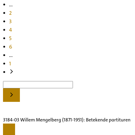
...
2
3
4
5
6
...
1
3184-03 Willem Mengelberg (1871-1951): Betekende partituren