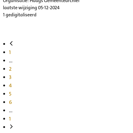
Organisatie:
Haags Gemeentearchief
laatste wijziging 05-12-2024
1 gedigitaliseerd
1
...
2
3
4
5
6
...
1