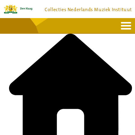
Collecties Nederlands Muziek Instituut
Home
Actueel
Bronnen en collecties
Dienstverlening
Bezoek
Over
Contact