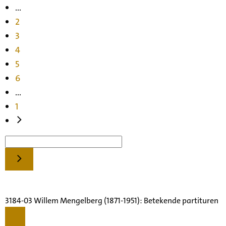
...
2
3
4
5
6
...
1
3184-03 Willem Mengelberg (1871-1951): Betekende partituren