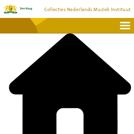
Collecties Nederlands Muziek Instituut
Home
Actueel
Bronnen en collecties
Dienstverlening
Bezoek
Over
Contact