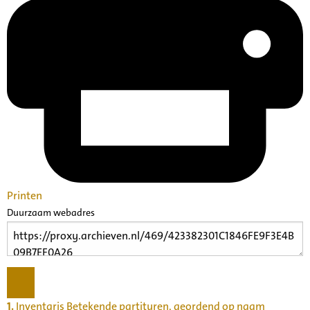
Printen
Duurzaam webadres
1.
Inventaris Betekende partituren, geordend op naam