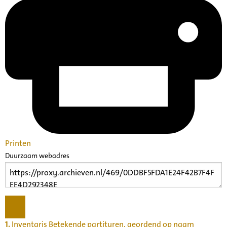
Printen
Duurzaam webadres
1.
Inventaris Betekende partituren, geordend op naam