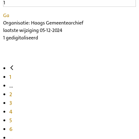
Ga
Organisatie:
Haags Gemeentearchief
laatste wijziging 05-12-2024
1 gedigitaliseerd
1
...
2
3
4
5
6
...