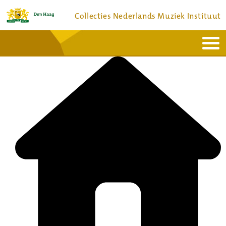
Collecties Nederlands Muziek Instituut
Home
Actueel
Bronnen en collecties
Dienstverlening
Bezoek
Over
Contact