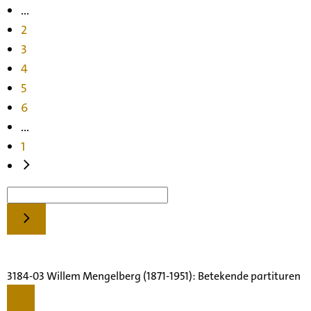
...
2
3
4
5
6
...
1
3184-03 Willem Mengelberg (1871-1951): Betekende partituren