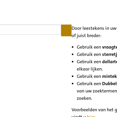
Door leestekens in uw 
of juist breder:
Gebruik een
vraagte
Gebruik een
sterretj
Gebruik een
dollart
elkaar lijken.
Gebruik een
minteke
Gebruik een
Dubbele
van uw zoektermen
zoeken.
Voorbeelden van het g
vindt u
hier
.