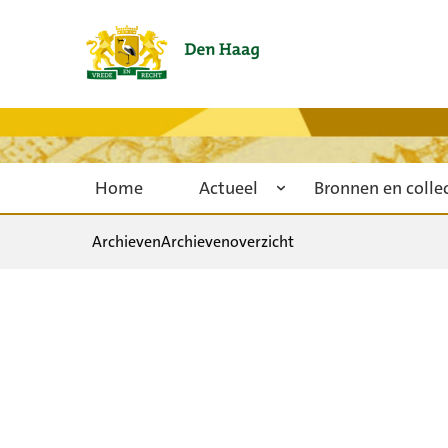
Home
Actueel
Bronnen en colle
Archieven
Archievenoverzicht