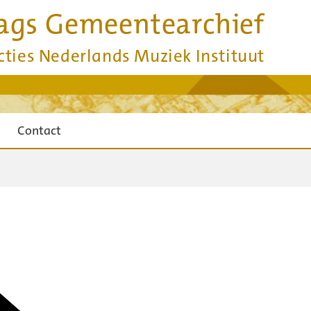
ags Gemeentearchief
cties Nederlands Muziek Instituut
Contact