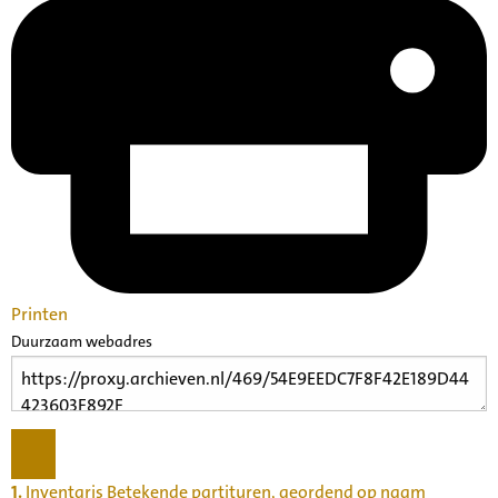
Printen
Duurzaam webadres
1.
Inventaris Betekende partituren, geordend op naam