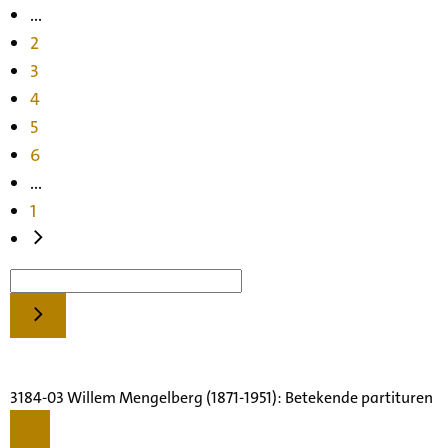
...
2
3
4
5
6
...
1
3184-03 Willem Mengelberg (1871-1951): Betekende partituren