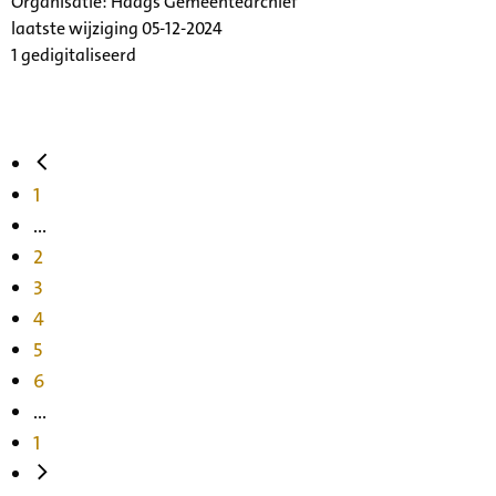
Organisatie:
Haags Gemeentearchief
laatste wijziging 05-12-2024
1 gedigitaliseerd
1
...
2
3
4
5
6
...
1