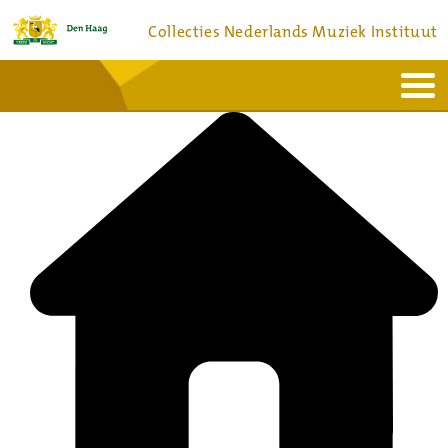
Collecties Nederlands Muziek Instituut
Home
Actueel
Bronnen en collecties
Dienstverlening
Bezoek
Over
Contact