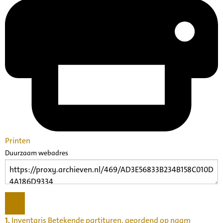
Printen
Duurzaam webadres
1.
Inventaris Betekende partituren, geordend op naam