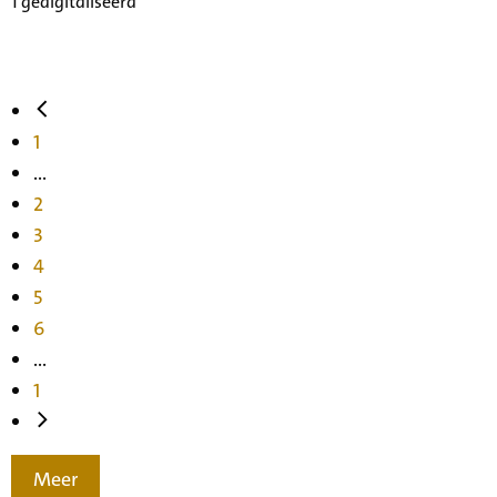
1 gedigitaliseerd
1
...
2
3
4
5
6
...
1
Meer