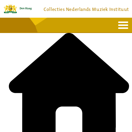
Collecties Nederlands Muziek Instituut
Home
Actueel
Bronnen en collecties
Dienstverlening
Bezoek
Over
Contact