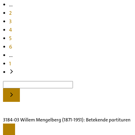
...
2
3
4
5
6
...
1
3184-03 Willem Mengelberg (1871-1951): Betekende partituren