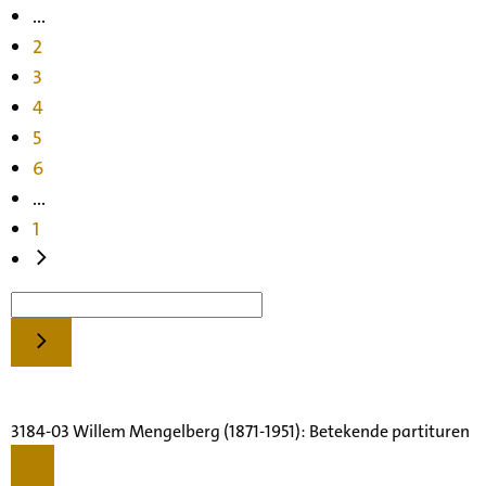
...
2
3
4
5
6
...
1
3184-03 Willem Mengelberg (1871-1951): Betekende partituren