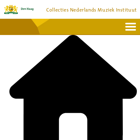
Collecties Nederlands Muziek Instituut
Home
Actueel
Bronnen en collecties
Dienstverlening
Bezoek
Over
Contact