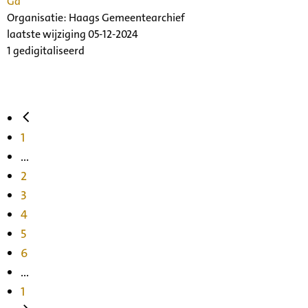
Ga
Organisatie:
Haags Gemeentearchief
laatste wijziging 05-12-2024
1 gedigitaliseerd
1
...
2
3
4
5
6
...
1