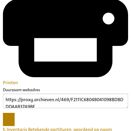
Printen
Duurzaam webadres
1.
Inventaris Betekende partituren, geordend op naam