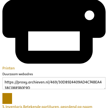
Printen
Duurzaam webadres
1.
Inventaris Betekende partituren, geordend op naam