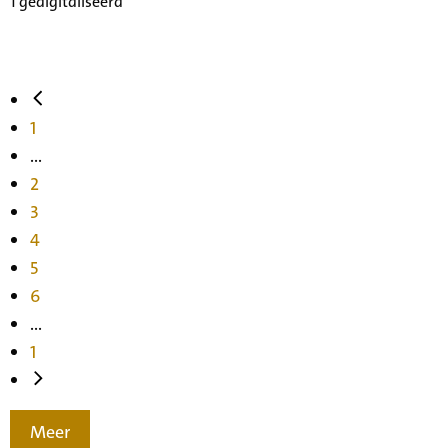
1 gedigitaliseerd
1
...
2
3
4
5
6
...
1
Meer