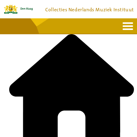
Collecties Nederlands Muziek Instituut
Home
Actueel
Bronnen en collecties
Dienstverlening
Bezoek
Over
Contact