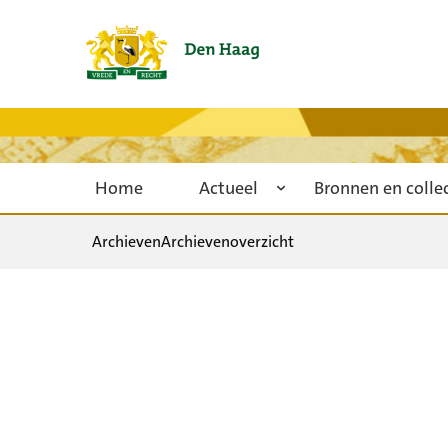
Home
Actueel
Bronnen en colle
Archieven
Archievenoverzicht