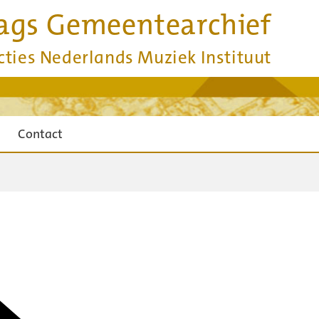
ags Gemeentearchief
cties Nederlands Muziek Instituut
Contact