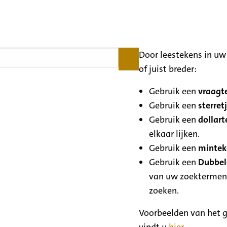
Door leestekens in uw 
of juist breder:
Gebruik een
vraagte
Gebruik een
sterretj
Gebruik een
dollart
elkaar lijken.
Gebruik een
minteke
Gebruik een
Dubbele
van uw zoektermen
zoeken.
Voorbeelden van het g
vindt u
hier
.