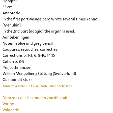
Hoogte:
33 cm
Annotatie:
In the first part Mengelberg wrote several times Yehudi
[Menuhin]
In the 2nd part (adagio) the organ is used.
Aantekeningen:
Notes in blue and grey pencil
Coupures, retouches, correcties:
Corrections p. 1-3, 6, 8-10, 14,15
Cut on p. 8-9
Projectfinancier:
Willem Mengelberg Stiftung (Switzerland)
Ga naar dit stuk:
Konzert für Violine in E Dur | Bach, Johann Sebastian
Doorzoek alle bestanden van dit stuk
Vorige
Volgende