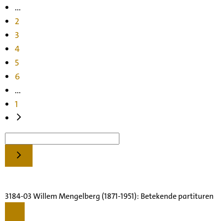
...
2
3
4
5
6
...
1
3184-03 Willem Mengelberg (1871-1951): Betekende partituren