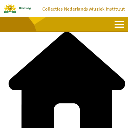
Collecties Nederlands Muziek Instituut
Home
Actueel
Bronnen en collecties
Dienstverlening
Bezoek
Over
Contact