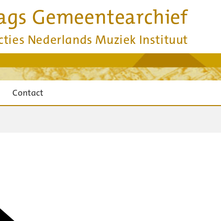
ags Gemeentearchief
cties Nederlands Muziek Instituut
Contact