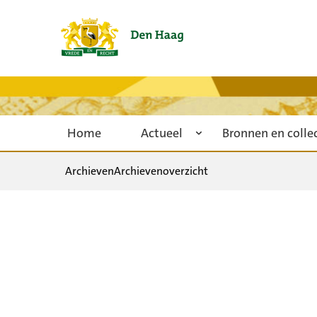
Home
Actueel
Bronnen en colle
Archieven
Archievenoverzicht