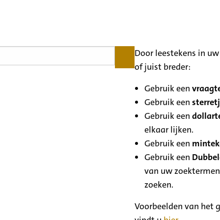
Door leestekens in uw 
of juist breder:
Gebruik een
vraagte
Gebruik een
sterretj
Gebruik een
dollart
elkaar lijken.
Gebruik een
minteke
Gebruik een
Dubbele
van uw zoektermen
zoeken.
Voorbeelden van het g
vindt u
hier
.