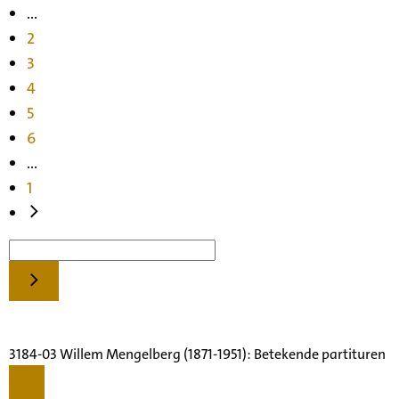
...
2
3
4
5
6
...
1
3184-03 Willem Mengelberg (1871-1951): Betekende partituren