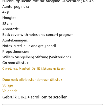
Eulenburgs kleine Partitur-Ausgabe. Ouverturen ; No. 46
Aantal pagina's:
42 p.
Hoogte:
33 cm
Annotatie:
Back cover with notes on a concert program
Aantekeningen:
Notes in red, blue and grey pencil
Projectfinancier:
Willem Mengelberg Stiftung (Switzerland)
Ga naar dit stuk:
Ouvertüre zu Manfred : Op. 115 | Schumann, Robert
Doorzoek alle bestanden van dit stuk
Vorige
Volgende
Gebruik CTRL + scroll om te scrollen