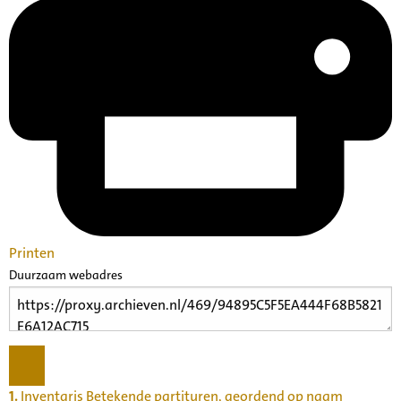
Printen
Duurzaam webadres
1.
Inventaris Betekende partituren, geordend op naam