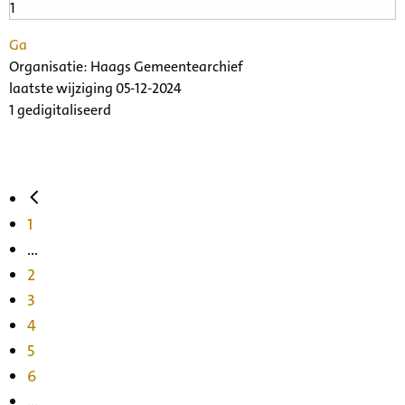
Ga
Organisatie:
Haags Gemeentearchief
laatste wijziging 05-12-2024
1 gedigitaliseerd
1
...
2
3
4
5
6
...