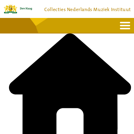
Collecties Nederlands Muziek Instituut
Home
Actueel
Bronnen en collecties
Dienstverlening
Bezoek
Over
Contact